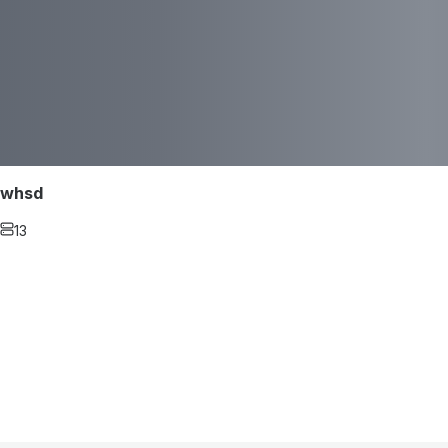
whsd
13