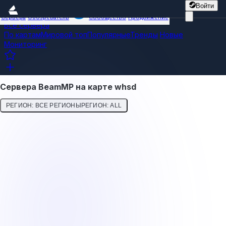
Войти
Сервера
Обозреватель
Сообщество
Продвижение
Все сервера
По картам
Мировой топ
Популярные
Тренды
Новые
Мониторинг
Сервера BeamMP на карте whsd
РЕГИОН: ВСЕ РЕГИОНЫ
РЕГИОН: ALL