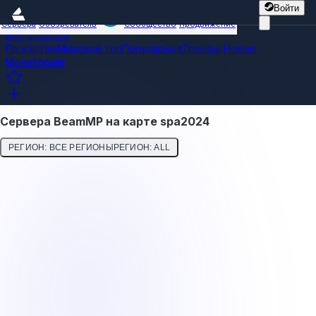
Войти
Сервера
Обозреватель
Сообщество
Продвижение
Все сервера
По картам
Мировой топ
Популярные
Тренды
Новые
Мониторинг
Сервера BeamMP на карте spa2024
РЕГИОН: ВСЕ РЕГИОНЫ
РЕГИОН: ALL