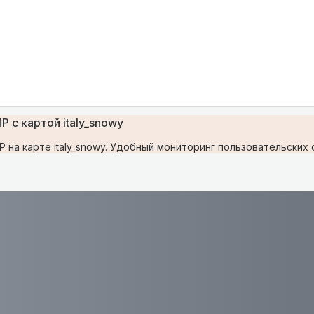
 с картой italy_snowy
а карте italy_snowy. Удобный мониторинг пользовательских се