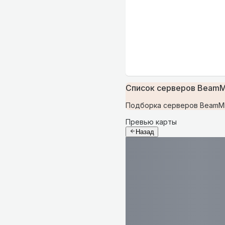
Список серверов BeamMP
Подборка серверов BeamMP н
Превью карты
Назад