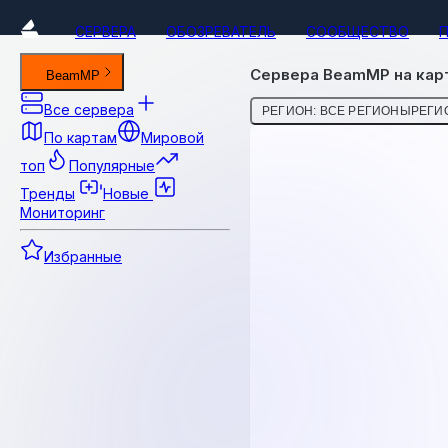
СЕРВЕРА
ОБОЗРЕВАТЕЛЬ
СООБЩЕСТВО
Сервера BeamMP на карт
BeamMP
Все сервера
РЕГИОН: ВСЕ РЕГИОНЫ
РЕГИО
По картам
Мировой
топ
Популярные
Тренды
Новые
Мониторинг
Избранные