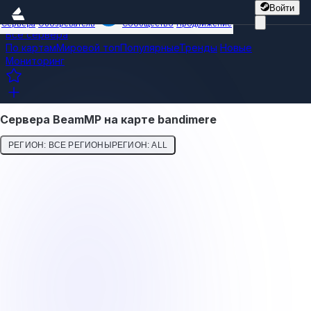
Войти
Сервера
Обозреватель
Сообщество
Продвижение
Все сервера
По картам
Мировой топ
Популярные
Тренды
Новые
Мониторинг
Сервера BeamMP на карте bandimere
РЕГИОН: ВСЕ РЕГИОНЫ
РЕГИОН: ALL