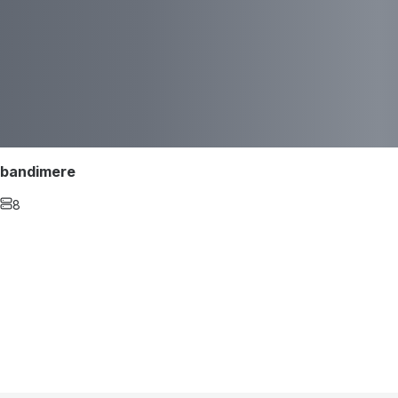
bandimere
8