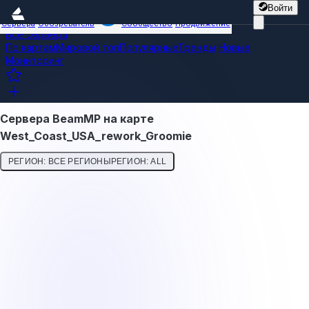
Войти
Сервера
Обозреватель
Сообщество
Продвижение
Все сервера
По картам
Мировой топ
Популярные
Тренды
Новые
Мониторинг
Сервера BeamMP на карте
West_Coast_USA_rework_Groomie
РЕГИОН: ВСЕ РЕГИОНЫ
РЕГИОН: ALL