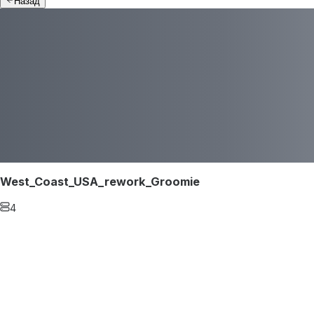
Назад
West_Coast_USA_rework_Groomie
4