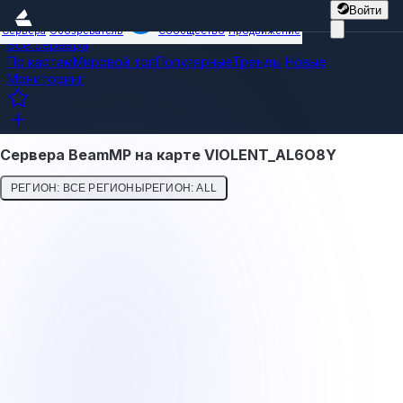
Войти
Сервера
Обозреватель
Сообщество
Продвижение
Все сервера
По картам
Мировой топ
Популярные
Тренды
Новые
Мониторинг
Сервера BeamMP на карте VIOLENT_AL6O8Y
РЕГИОН: ВСЕ РЕГИОНЫ
РЕГИОН: ALL