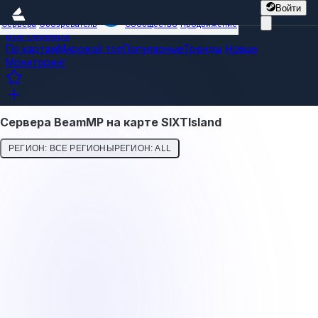
Войти
Сервера
Обозреватель
Сообщество
Продвижение
Все сервера
По картам
Мировой топ
Популярные
Тренды
Новые
Мониторинг
Сервера BeamMP на карте SIXTIsland
РЕГИОН: ВСЕ РЕГИОНЫ
РЕГИОН: ALL