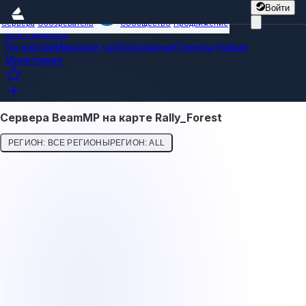
Войти
Сервера
Обозреватель
Сообщество
Продвижение
Все сервера
По картам
Мировой топ
Популярные
Тренды
Новые
Мониторинг
Сервера BeamMP на карте Rally_Forest
РЕГИОН: ВСЕ РЕГИОНЫ
РЕГИОН: ALL