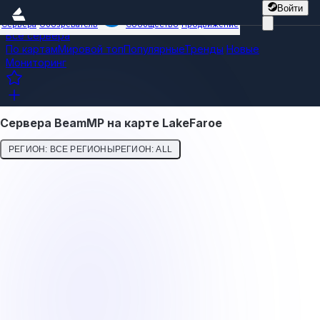
Войти
Сервера
Обозреватель
Сообщество
Продвижение
Все сервера
По картам
Мировой топ
Популярные
Тренды
Новые
Мониторинг
Сервера BeamMP на карте LakeFaroe
РЕГИОН: ВСЕ РЕГИОНЫ
РЕГИОН: ALL