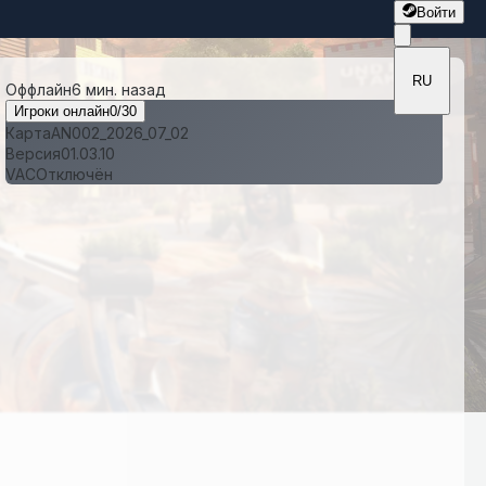
Войти
RU
Оффлайн
6 мин. назад
Игроки онлайн
0
/
30
Карта
AN002_2026_07_02
Версия
01.03.10
VAC
Отключён