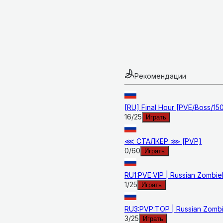
Рекомендации
[RU] Final Hour [PVE/Boss/150
16
/
25
Играть
⋘ СТАЛКЕР ⋙ [PVP]
0
/
60
Играть
RU1:PVE:VIP | Russian Zombie
1
/
25
Играть
RU3:PVP:TOP | Russian Zomb
3
/
25
Играть