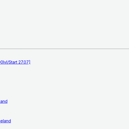
0lvl/Start 27.07]
land
ieland