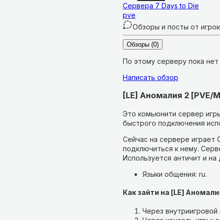
Сервера
7 Days to Die
pve
Обзоры и посты от игро
Обзоры
(0)
По этому серверу пока нет
Написать обзор
[LE] Аномалия 2 [PVE/M
Это комьюнити сервер игры
быстрого подключения испо
Сейчас на сервере играет 0
подключиться к нему.
Серве
Используется античит и на
Языки общения: ru.
Как зайти на [LE] Аномали
Через внутриигровой п