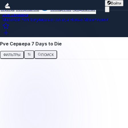
Войти
Сервера
Обозреватель
Сообщество
Продвижение
Все сервера
Мировой топ
Популярные
Тренды
Новые
Мониторинг
Pve Сервера 7 Days to Die
ФИЛЬТРЫ
ПОИСК