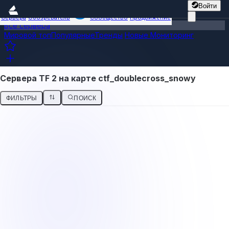
Войти
Сервера
Обозреватель
Сообщество
Продвижение
Все сервера
Мировой топ
Популярные
Тренды
Новые
Мониторинг
Сервера TF 2 на карте ctf_doublecross_snowy
ФИЛЬТРЫ
ПОИСК