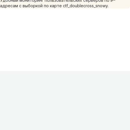
Удобный мониторинг пользовательских серверов по IP-
адресам с выборкой по карте ctf_doublecross_snowy.
Информация
О проекте
Контакты
FAQ
Реклама
Для
хостингов
Партнеры
Оферта
Конфиденциальность
Условия
использования
©
2026
Лагнетик
.
Все права защищены
.