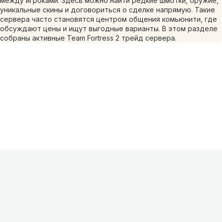
между игроками. Здесь можно найти редкие шмотки, оружие,
уникальные скины и договориться о сделке напрямую. Такие
сервера часто становятся центром общения комьюнити, где
обсуждают цены и ищут выгодные варианты. В этом разделе
собраны активные Team Fortress 2 трейд сервера.
Информация
О проекте
Контакты
FAQ
Реклама
Для
хостингов
Партнеры
Оферта
Конфиденциальность
Условия
использования
©
2026
Лагнетик
.
Все права защищены
.