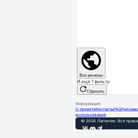
Все регионы
И ещё 1 фильтр
Сбросить
Информация
О проекте
Контакты
FAQ
Реклам
использования
©
2026
Лагнетик
.
Все прав