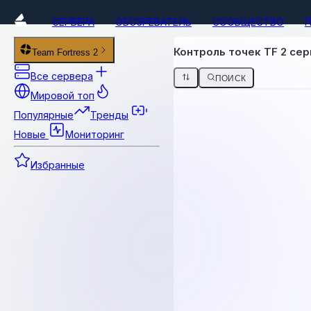
СЕРВЕРА
ОБОЗРЕВАТЕЛЬ
СООБЩЕСТВО
Контроль точек TF 2 се
Team Fortress 2
Все сервера
ПОИСК
Мировой топ
Популярные
Тренды
Новые
Мониторинг
Избранные