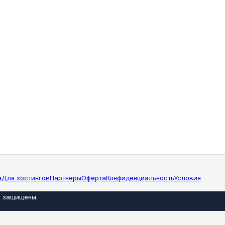
а
Для хостингов
Партнеры
Оферта
Конфиденциальность
Условия
а защищены
.