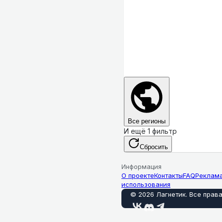
Все регионы
И ещё 1 фильтр
Сбросить
Информация
О проекте
Контакты
FAQ
Реклам
использования
©
2026
Лагнетик
.
Все прав