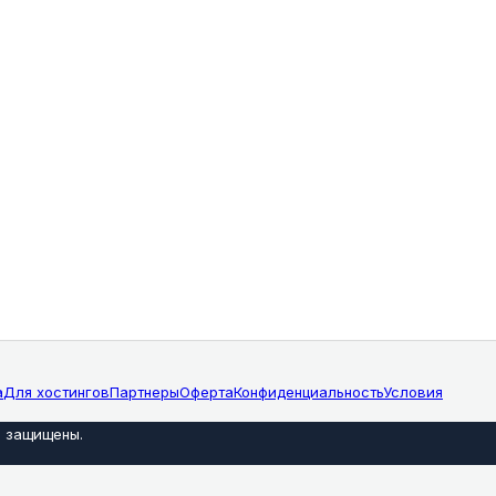
а
Для хостингов
Партнеры
Оферта
Конфиденциальность
Условия
а защищены
.