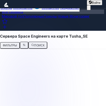
Войти
Сервера
Обозреватель
Сообщество
Продвижение
Все сервера
Мировой топ
Популярные
Тренды
Новые
Мониторинг
Сервера Space Engineers на карте Tusha_SE
ФИЛЬТРЫ
ПОИСК