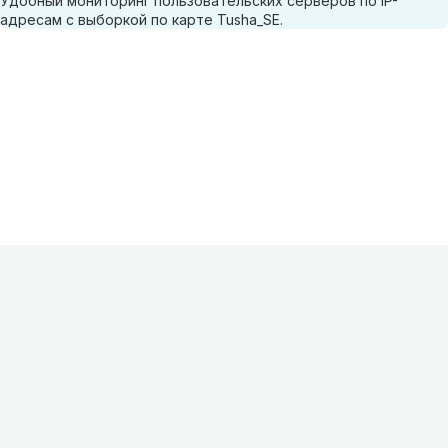
Удобный мониторинг пользовательских серверов по IP-
адресам с выборкой по карте Tusha_SE.
Информация
О проекте
Контакты
FAQ
Реклама
Для
хостингов
Партнеры
Оферта
Конфиденциальность
Условия
использования
©
2026
Лагнетик
.
Все права защищены
.