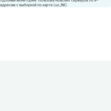
Удобный мониторинг пользовательских серверов по IP-
адресам с выборкой по карте Luc_INC.
Информация
О проекте
Контакты
FAQ
Реклама
Для
хостингов
Партнеры
Оферта
Конфиденциальность
Условия
использования
©
2026
Лагнетик
.
Все права защищены
.