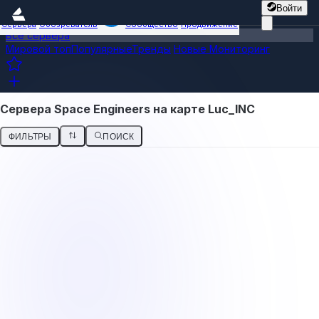
Войти
Сервера
Обозреватель
Сообщество
Продвижение
Все сервера
Мировой топ
Популярные
Тренды
Новые
Мониторинг
Сервера Space Engineers на карте Luc_INC
ФИЛЬТРЫ
ПОИСК