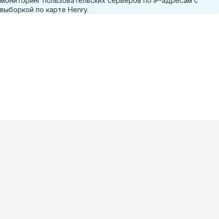
мониторинг пользовательских серверов по IP-адресам с
выборкой по карте Henry.
Информация
О проекте
Контакты
FAQ
Реклама
Для
хостингов
Партнеры
Оферта
Конфиденциальность
Условия
использования
©
2026
Лагнетик
.
Все права защищены
.