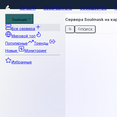
СЕРВЕРА
ОБОЗРЕВАТЕЛЬ
СООБЩЕСТВО
Сервера Soulmask на кар
Soulmask
Все сервера
ПОИСК
Мировой топ
Популярные
Тренды
Новые
Мониторинг
Избранные