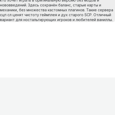
кто хочет играть в оригинальную версию без модов и
нововведений. Здесь сохранён баланс, старые карты и
механики, без множества кастомных плагинов. Такие сервера
сцп сл ценят чистоту геймплея и дух старого SCP. Отличный
вариант для ностальгирующих игроков и любителей ваниллы.
Информация
О проекте
Контакты
FAQ
Реклама
Для
хостингов
Партнеры
Оферта
Конфиденциальность
Условия
использования
©
2026
Лагнетик
.
Все права защищены
.