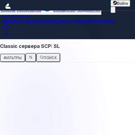
Войти
Сервера
Обозреватель
Сообщество
Продвижение
Все сервера
Мировой топ
Популярные
Тренды
Новые
Мониторинг
Classic сервера SCP: SL
ФИЛЬТРЫ
ПОИСК