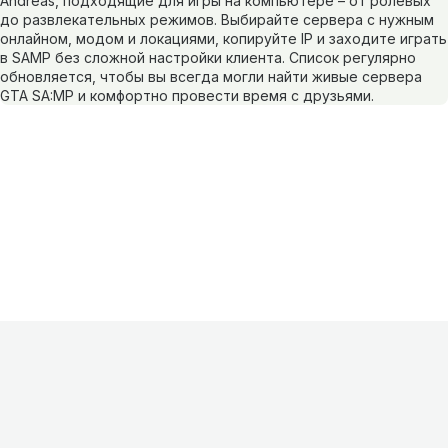
Andreas, подходящие для игры на компьютере – от ролевых
до развлекательных режимов. Выбирайте сервера с нужным
онлайном, модом и локациями, копируйте IP и заходите играть
в SAMP без сложной настройки клиента. Список регулярно
обновляется, чтобы вы всегда могли найти живые сервера
GTA SA:MP и комфортно провести время с друзьями.
Информация
О проекте
Контакты
FAQ
Реклама
Для
хостингов
Партнеры
Оферта
Конфиденциальность
Условия
использования