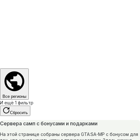
Все регионы
И ещё 1 фильтр
Сбросить
Сервера самп с бонусами и подарками
На этой странице собраны сервера GTA:SA-MP с бонусом для