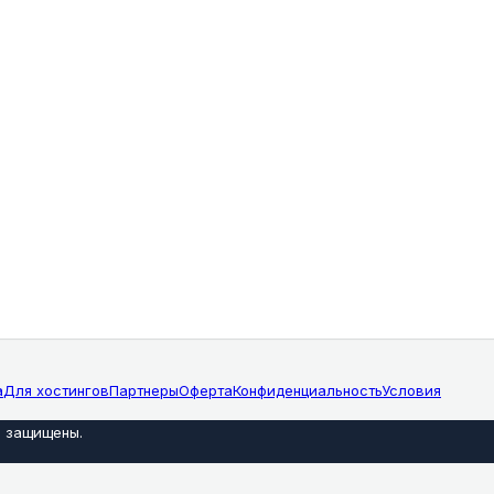
а
Для хостингов
Партнеры
Оферта
Конфиденциальность
Условия
а защищены
.