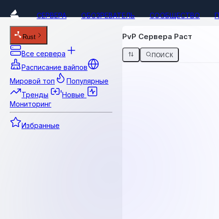
СЕРВЕРА
ОБОЗРЕВАТЕЛЬ
СООБЩЕСТВО
PvP Сервера Раст
Rust
Все сервера
ПОИСК
Расписание вайпов
Мировой топ
Популярные
Тренды
Новые
Мониторинг
Избранные