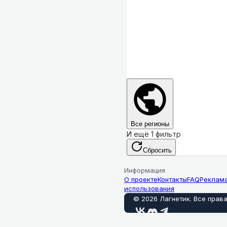
Все регионы
И ещё 1 фильтр
Сбросить
Информация
О проекте
Контакты
FAQ
Реклам
использования
©
2026
Лагнетик
.
Все прав