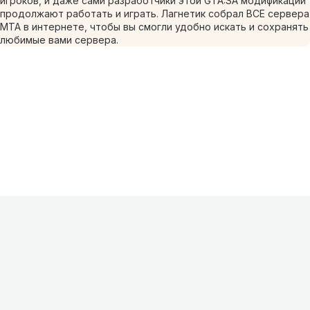
игроков, и даже сами разработчики этой GTA:SA модификации
продолжают работать и играть. Лагнетик собрал ВСЕ сервера
МТА в интернете, чтобы вы смогли удобно искать и сохранять
любимые вами сервера.
Информация
О проекте
Контакты
FAQ
Реклама
Для
хостингов
Партнеры
Оферта
Конфиденциальность
Условия
использования
©
2026
Лагнетик
.
Все права защищены
.