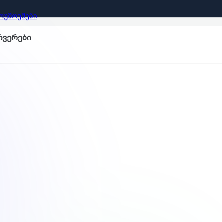
ᲝᲣᲛᲝᲣᲨᲔᲜᲘ
ერვერები