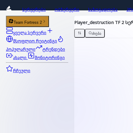
ᲡᲔᲠᲕᲔᲠᲔᲑᲘ
ᲝᲑᲖᲔᲠᲕᲔᲠᲘ
ᲡᲐᲖᲝᲒᲐᲓᲝᲔᲑᲐ
ᲞᲠ
Player_destruction TF 2 ს
Team Fortress 2
ყველა სერვერი
ᲫᲘᲔᲑᲐ
მსოფლიო რეიტინგი
პოპულარული
ტრენდები
ახალი
მონიტორინგი
რჩეული