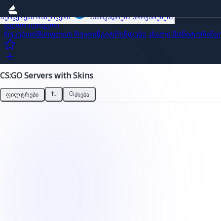
სერვერები
ობზერვერი
საზოგადოება
პროუმოუშენი
ყველა სერვერი
რუკებით
მსოფლიო რეიტინგი
ტრენდები
ახალი
მონიტორინგ
CS:GO Servers with Skins
ᲤᲘᲚᲢᲠᲔᲑᲘ
ᲫᲘᲔᲑᲐ