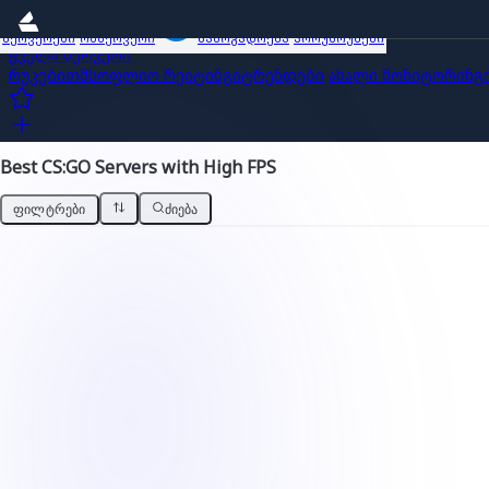
სერვერები
ობზერვერი
საზოგადოება
პროუმოუშენი
ყველა სერვერი
რუკებით
მსოფლიო რეიტინგი
ტრენდები
ახალი
მონიტორინგ
Best CS:GO Servers with High FPS
ᲤᲘᲚᲢᲠᲔᲑᲘ
ᲫᲘᲔᲑᲐ