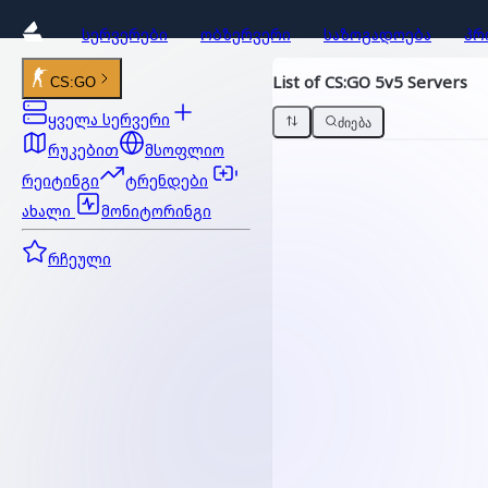
ᲡᲔᲠᲕᲔᲠᲔᲑᲘ
ᲝᲑᲖᲔᲠᲕᲔᲠᲘ
ᲡᲐᲖᲝᲒᲐᲓᲝᲔᲑᲐ
ᲞᲠ
List of CS:GO 5v5 Servers
CS:GO
ყველა სერვერი
ᲫᲘᲔᲑᲐ
რუკებით
მსოფლიო
რეიტინგი
ტრენდები
ახალი
მონიტორინგი
რჩეული