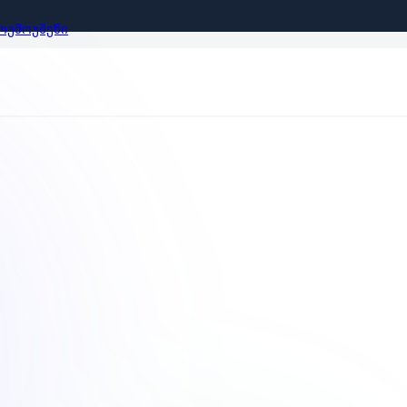
ᲝᲣᲛᲝᲣᲨᲔᲜᲘ