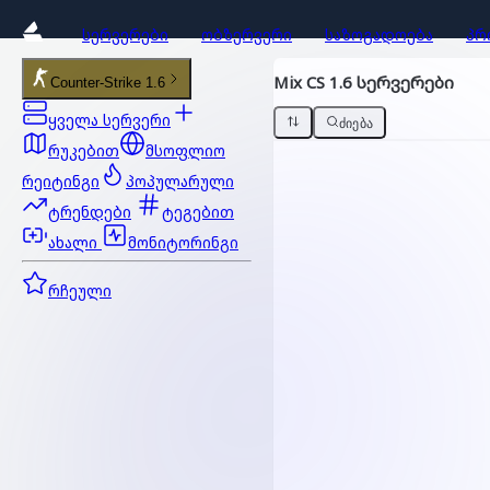
ᲡᲔᲠᲕᲔᲠᲔᲑᲘ
ᲝᲑᲖᲔᲠᲕᲔᲠᲘ
ᲡᲐᲖᲝᲒᲐᲓᲝᲔᲑᲐ
ᲞᲠ
Mix CS 1.6 სერვერები
Counter-Strike 1.6
ყველა სერვერი
ᲫᲘᲔᲑᲐ
რუკებით
მსოფლიო
რეიტინგი
პოპულარული
ტრენდები
ტეგებით
ახალი
მონიტორინგი
რჩეული