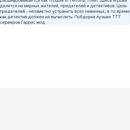
расшифровывается как Trouble in Terrorist Town. Здесь игроки
делятся на мирных жителей, предателей и детективов. Цель
предателей - незаметно устранить всех невинных, в то время
как детектив должен их вычислить. Побдорка лучших TTT
серверов Гаррис мод.
Информация
О проекте
Контакты
FAQ
Реклама
Для
хостингов
Партнеры
Оферта
Конфиденциальность
Условия
использования
©
2026
Лагнетик
.
Все права защищены
.