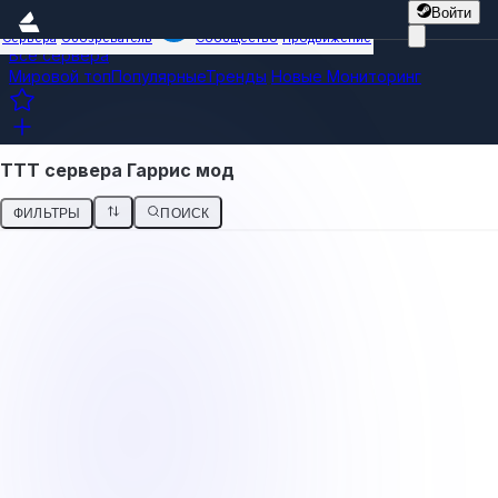
Войти
Сервера
Обозреватель
Сообщество
Продвижение
Все сервера
Мировой топ
Популярные
Тренды
Новые
Мониторинг
ТТТ сервера Гаррис мод
ФИЛЬТРЫ
ПОИСК