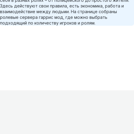
себя в разных ролях – от полицейского до простого жителя.
Здесь действуют свои правила, есть экономика, работа и
взаимодействие между людьми. На странице собраны
ролевые сервера гаррис мод, где можно выбрать
подходящий по количеству игроков и ролям.
Информация
О проекте
Контакты
FAQ
Реклама
Для
хостингов
Партнеры
Оферта
Конфиденциальность
Условия
использования
©
2026
Лагнетик
.
Все права защищены
.