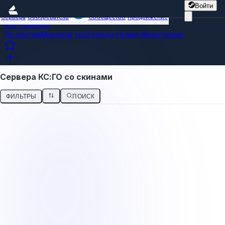
Войти
Сервера
Обозреватель
Сообщество
Продвижение
Все сервера
По картам
Мировой топ
Тренды
Новые
Мониторинг
Сервера КС:ГО со скинами
ФИЛЬТРЫ
ПОИСК