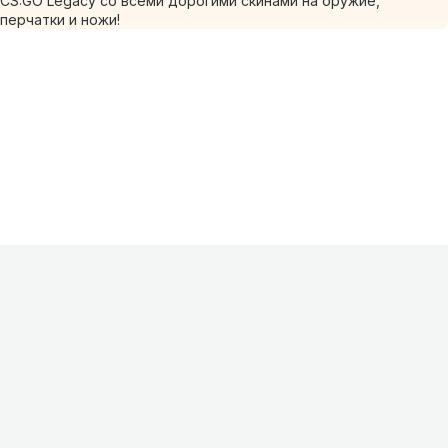
CS:GO Legacy со всеми дорогими скинами на оружие,
перчатки и ножи!
Информация
О проекте
Контакты
FAQ
Реклама
Для
хостингов
Партнеры
Оферта
Конфиденциальность
Условия
использования
©
2026
Лагнетик
.
Все права защищены
.