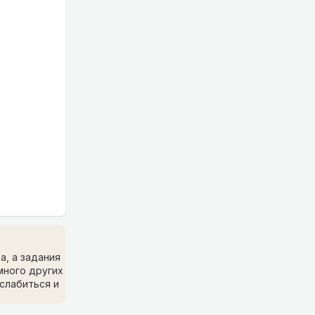
а, а задания
много других
слабиться и