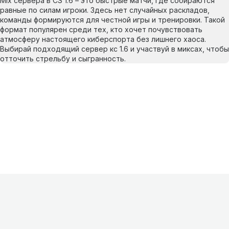
Mix сервера в CS 1.6 – это быстрые матчи, где собираются
равные по силам игроки. Здесь нет случайных раскладов,
команды формируются для честной игры и тренировки. Такой
формат популярен среди тех, кто хочет почувствовать
атмосферу настоящего киберспорта без лишнего хаоса.
Выбирай подходящий сервер кс 1.6 и участвуй в миксах, чтобы
отточить стрельбу и сыгранность.
Информация
О проекте
Контакты
FAQ
Реклама
Для
хостингов
Партнеры
Оферта
Конфиденциальность
Условия