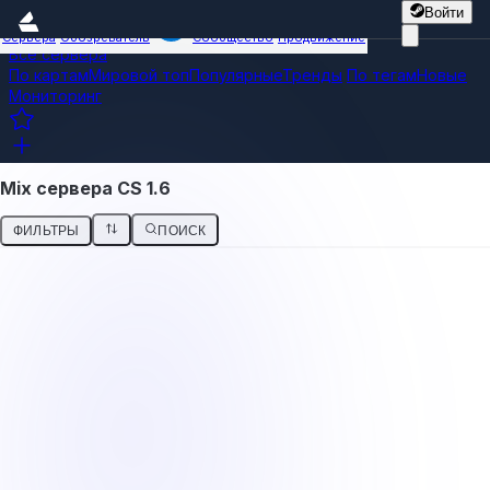
Войти
Сервера
Обозреватель
Сообщество
Продвижение
Все сервера
По картам
Мировой топ
Популярные
Тренды
По тегам
Новые
Мониторинг
Mix сервера CS 1.6
ФИЛЬТРЫ
ПОИСК