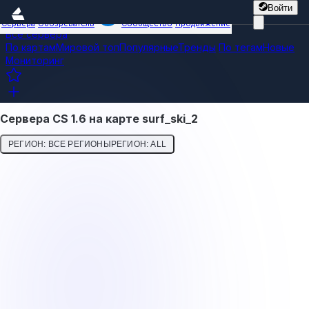
Войти
Сервера
Обозреватель
Сообщество
Продвижение
Все сервера
По картам
Мировой топ
Популярные
Тренды
По тегам
Новые
Мониторинг
Сервера CS 1.6 на карте surf_ski_2
РЕГИОН: ВСЕ РЕГИОНЫ
РЕГИОН: ALL