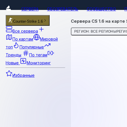
СЕРВЕРА
ОБОЗРЕВАТЕЛЬ
СООБЩЕСТВО
Сервера CS 1.6 на карте
Counter-Strike 1.6
Все сервера
РЕГИОН: ВСЕ РЕГИОНЫ
РЕГИО
По картам
Мировой
топ
Популярные
Тренды
По тегам
Новые
Мониторинг
Избранные