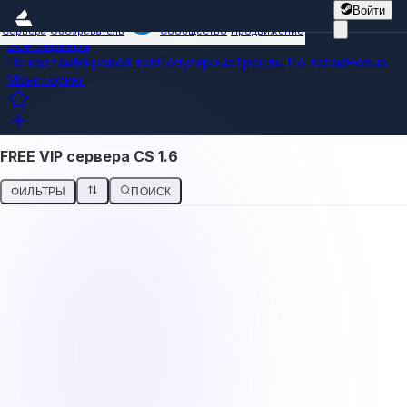
Войти
Сервера
Обозреватель
Сообщество
Продвижение
Все сервера
По картам
Мировой топ
Популярные
Тренды
По тегам
Новые
Мониторинг
FREE VIP сервера CS 1.6
ФИЛЬТРЫ
ПОИСК