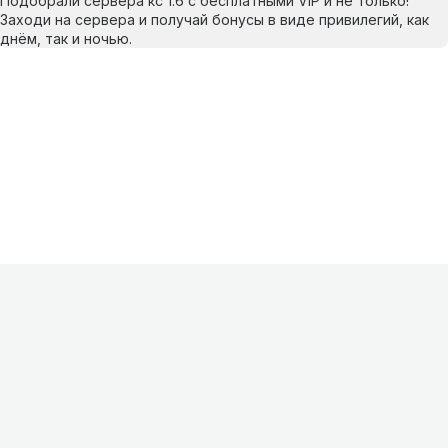
Подобрали сервера кс 1.6 с бесплатными VIP и не только!
Заходи на сервера и получай бонусы в виде привилегий, как
днём, так и ночью.
Информация
О проекте
Контакты
FAQ
Реклама
Для
хостингов
Партнеры
Оферта
Конфиденциальность
Условия
использования
©
2026
Лагнетик
.
Все права защищены
.