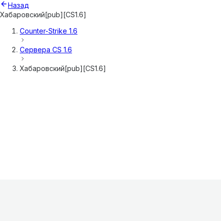
Назад
Хабаровский[pub][CS1.6]
Counter-Strike 1.6
Сервера
CS 1.6
Хабаровский[pub][CS1.6]
Информация
О проекте
Контакты
FAQ
Реклама
Для