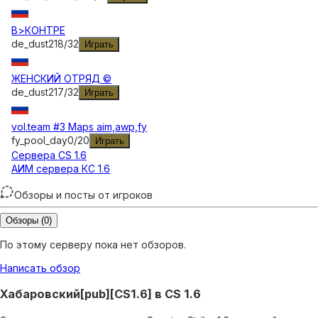
В>КОНТРЕ
de_dust2
18
/
32
Играть
ЖЕНСКИЙ ОТРЯД ©
de_dust2
17
/
32
Играть
vol.team #3 Maps aim,awp,fy
fy_pool_day
0
/
20
Играть
Сервера
CS 1.6
АИМ сервера КС 1.6
Обзоры и посты от игроков
Обзоры
(0)
По этому серверу пока нет обзоров.
Написать обзор
Хабаровский[pub][CS1.6] в CS 1.6