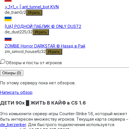
>_1x1_< | ant_tunnel_bot KVN
de_train
0
/
2
Играть
[UA] РОДНОЙ ПАБЛИК © ONLY DUST2
de_dust2
25
/
32
Играть
ZOMBIE Horror DARKSTAR © Назад в Рай
zm_simvol_house
6
/
32
Играть
Обзоры и посты от игроков
Обзоры
(0)
По этому серверу пока нет обзоров.
Написать обзор
ДЕТИ 90х █ ЖИТЬ В КАЙФ в CS 1.6
Это комьюнити сервер игры Counter-Strike 1.6, который может
быть интересен множеству игроков.
Текущая карта сервера –
de_berzerker
.
Для быстрого подключения используется