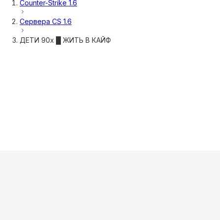
Counter-Strike 1.6
Сервера
CS 1.6
ДЕТИ 90х █ ЖИТЬ В КАЙФ
Информация
О проекте
Контакты
FAQ
Реклама
Для
хостингов
Партнеры
Оферта
Конфиденциальность
Условия
использования
©
2026
Лагнетик
.
Все права защищены
.