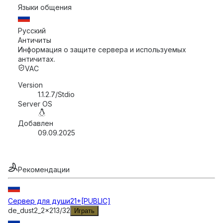
Языки общения
Русский
Античиты
Информация о защите сервера и используемых
античитах.
VAC
Version
1.1.2.7/Stdio
Server OS
Добавлен
09.09.2025
Рекомендации
Сервер для души21+[PUBLIC]
de_dust2_2x2
13
/
32
Играть