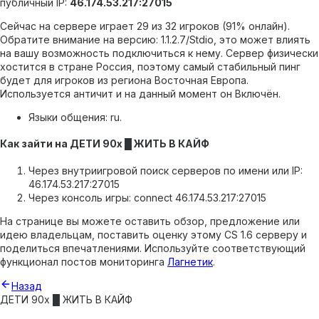
публичный IP:
46.174.53.217:27015
Сейчас на сервере играет 29 из 32 игроков (91% онлайн).
Обратите внимание на версию: 1.1.2.7/Stdio, это может влиять
на вашу возможность подключиться к нему.
Сервер физически
хостится в стране Россия, поэтому самый стабильный пинг
будет для игроков из региона Восточная Европа.
Используется античит и на данный момент он Включён.
Языки общения: ru.
Как зайти на ДЕТИ 90х █ ЖИТЬ В КАЙФ
Через внутриигровой поиск серверов по имени или IP:
46.174.53.217:27015
Через консоль игры: connect 46.174.53.217:27015
На странице вы можете оставить обзор, предложение или
идею владельцам, поставить оценку этому CS 1.6 серверу и
поделиться впечатлениями. Используйте соответствующий
функционал постов мониторинга
Лагнетик
.
Назад
ДЕТИ 90х █ ЖИТЬ В КАЙФ