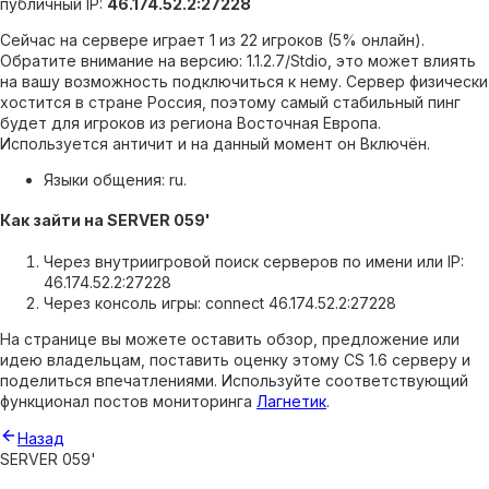
публичный IP:
46.174.52.2:27228
Сейчас на сервере играет 1 из 22 игроков (5% онлайн).
Обратите внимание на версию: 1.1.2.7/Stdio, это может влиять
на вашу возможность подключиться к нему.
Сервер физически
хостится в стране Россия, поэтому самый стабильный пинг
будет для игроков из региона Восточная Европа.
Используется античит и на данный момент он Включён.
Языки общения: ru.
Как зайти на SERVER 059'
Через внутриигровой поиск серверов по имени или IP:
46.174.52.2:27228
Через консоль игры: connect 46.174.52.2:27228
На странице вы можете оставить обзор, предложение или
идею владельцам, поставить оценку этому CS 1.6 серверу и
поделиться впечатлениями. Используйте соответствующий
функционал постов мониторинга
Лагнетик
.
Назад
SERVER 059'