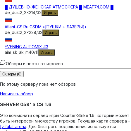
█ ДУШЕВНО-ЖЕНСКАЯ АТМОСФЕРА █ MEAT74.COM █
de_dust2_2x2
14
/
32
Играть
Atlant-CS.Ru CSDM •[ПУШКИ + ЛАЗЕРЫ]•
de_dust2_2x2
28
/
32
Играть
EVENING AUTOMIX #3
aim_sk_ak_m4
0
/
11
Играть
Обзоры и посты от игроков
Обзоры
(0)
По этому серверу пока нет обзоров.
Написать обзор
SERVER 059' в CS 1.6
Это комьюнити сервер игры Counter-Strike 1.6, который может
быть интересен множеству игроков.
Текущая карта сервера –
fy_fatal_arena
.
Для быстрого подключения используется