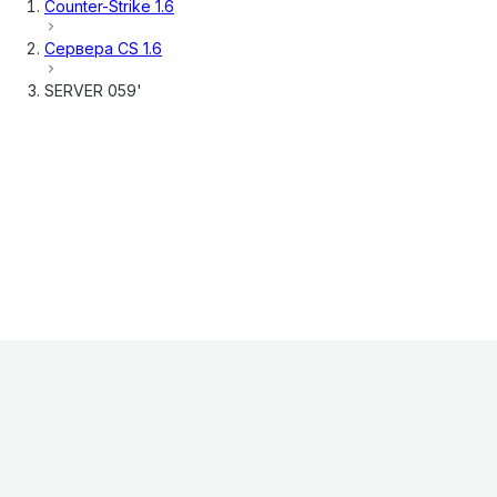
Counter-Strike 1.6
Сервера
CS 1.6
SERVER 059'
Информация
О проекте
Контакты
FAQ
Реклама
Для
хостингов
Партнеры
Оферта
Конфиденциальность
Условия
использования
©
2026
Лагнетик
.
Все права защищены
.