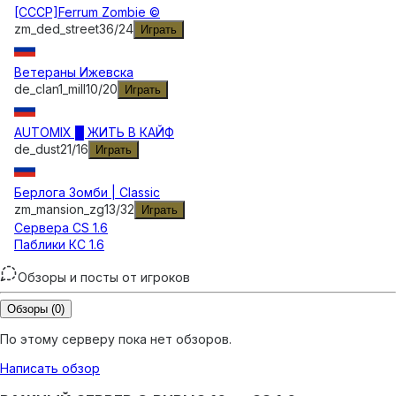
[CCCP]Ferrum Zombie ©
zm_ded_street3
6
/
24
Играть
Ветераны Ижевска
de_clan1_mill
10
/
20
Играть
AUTOMIX █ ЖИТЬ В КАЙФ
de_dust2
1
/
16
Играть
Берлога Зомби | Classic
zm_mansion_zg
13
/
32
Играть
Сервера
CS 1.6
Паблики КС 1.6
Обзоры и посты от игроков
Обзоры
(0)
По этому серверу пока нет обзоров.
Написать обзор