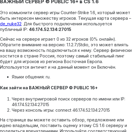
ВАЖНЫЙ СЕРВЕР © PUBLIC 16+ в CS 1.6
Это комьюнити сервер игры Counter-Strike 1.6, который может
быть интересен множеству игроков.
Текущая карта сервера –
de_nuke32
.
Для быстрого подключения используется
публичный IP:
46.174.52.134:27015
Сейчас на сервере играет 0 из 32 игроков (0% онлайн).
Обратите внимание на версию: 1.1.2.7/Stdio, это может влиять
на вашу возможность подключиться к нему.
Сервер физически
хостится в стране Россия, поэтому самый стабильный пинг
будет для игроков из региона Восточная Европа.
Используется античит и на данный момент он Включён.
Языки общения: ru.
Как зайти на ВАЖНЫЙ СЕРВЕР © PUBLIC 16+
Через внутриигровой поиск серверов по имени или IP:
46.174.52.134:27015
Через консоль игры: connect 46.174.52.134:27015
На странице вы можете оставить обзор, предложение или
идею владельцам, поставить оценку этому CS 1.6 серверу и
поделиться впечатлениями. Используйте соответствующий