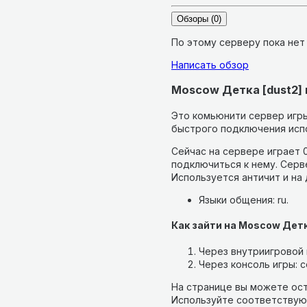
Обзоры
(0)
По этому серверу пока нет
Написать обзор
Moscow Детка [dust2] в
Это комьюнити сервер игры 
быстрого подключения испо
Сейчас на сервере играет 0
подключиться к нему.
Серве
Используется античит и на
Языки общения: ru.
Как зайти на Moscow Детк
Через внутриигровой п
Через консоль игры: co
На странице вы можете ост
Используйте соответствую