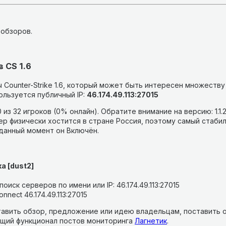
 обзоров.
 CS 1.6
Counter-Strike 1.6, который может быть интересен множеству
льзуется публичный IP:
46.174.49.113:27015
 из 32 игроков (0% онлайн).
Обратите внимание на версию: 1.1.
р физически хостится в стране Россия, поэтому самый стабил
 данный момент он Включён.
а [dust2]
оиск серверов по имени или IP: 46.174.49.113:27015
nnect 46.174.49.113:27015
авить обзор, предложение или идею владельцам, поставить о
щий функционал постов мониторинга
Лагнетик
.