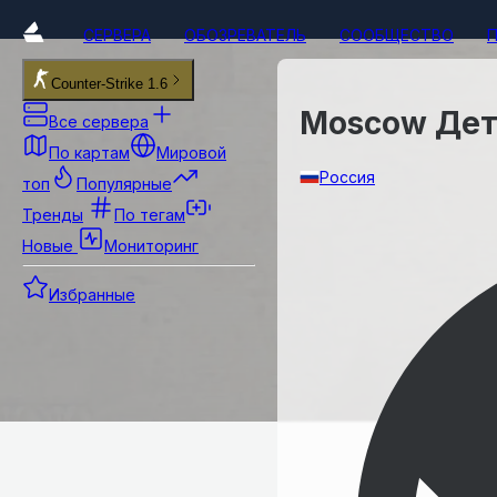
СЕРВЕРА
ОБОЗРЕВАТЕЛЬ
СООБЩЕСТВО
Counter-Strike 1.6
Moscow Детк
Все сервера
По картам
Мировой
Россия
топ
Популярные
Тренды
По тегам
Новые
Мониторинг
Избранные