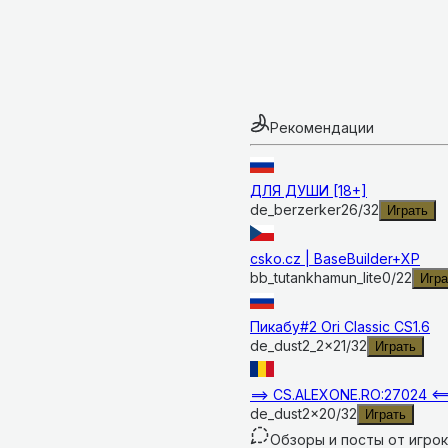
Рекомендации
ДЛЯ ДУШИ [18+]
de_berzerker
26
/
32
Играть
csko.cz | BaseBuilder+XP
bb_tutankhamun_lite
0
/
22
Игра
Пикабу#2 Ori Classic CS1.6
de_dust2_2x2
1
/
32
Играть
==> CS.ALEXONE.RO:27024 <=
de_dust2x2
0
/
32
Играть
Обзоры и посты от игро