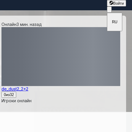
Войти
RU
Онлайн
3 мин. назад
de_dust2_2x2
0
из
32
Игроки онлайн