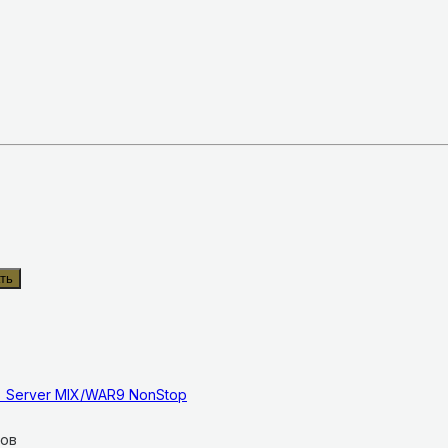
ть
= Server MIX/WAR9 NonStop
ков