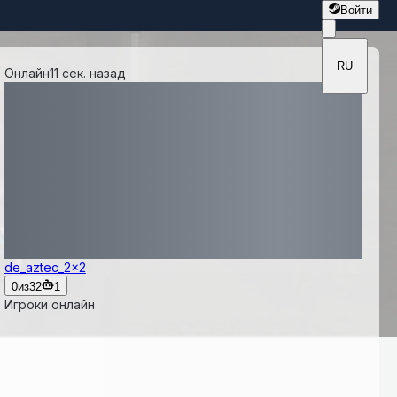
Войти
RU
Онлайн
11 сек. назад
de_aztec_2x2
0
из
32
1
Игроки онлайн