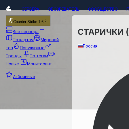
СЕРВЕРА
ОБОЗРЕВАТЕЛЬ
СООБЩЕСТВО
Counter-Strike 1.6
СТАРИЧКИ (
Все сервера
По картам
Мировой
Россия
топ
Популярные
Тренды
По тегам
Новые
Мониторинг
Избранные