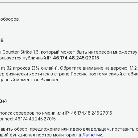
 обзоров.
.6
Counter-Strike 1.6, который может быть интересен множеству
льзуется публичный IP:
46.174.48.245:27015
 из 32 игроков (3% онлайн).
Обратите внимание на версию: 1.1.2
р физически хостится в стране Россия, поэтому самый стабил
 данный момент он Включён.
8+)
оиск серверов по имени или IP: 46.174.48.245:27015
onnect 46.174.48.245:27015
авить обзор, предложение или идею владельцам, поставить о
щий функционал постов мониторинга
Лагнетик
.