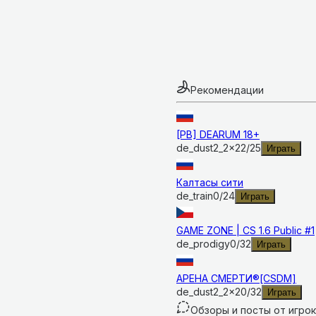
Рекомендации
[PB] DEARUM 18+
de_dust2_2x2
2
/
25
Играть
Калтасы сити
de_train
0
/
24
Играть
GAME ZONE | CS 1.6 Public #1
de_prodigy
0
/
32
Играть
АРЕНА СМЕРТИ®[CSDM]
de_dust2_2x2
0
/
32
Играть
Обзоры и посты от игро