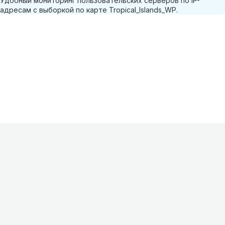
Удобный мониторинг пользовательских серверов по IP-
адресам с выборкой по карте Tropical_Islands_WP.
Информация
О проекте
Контакты
FAQ
Реклама
Для
хостингов
Партнеры
Оферта
Конфиденциальность
Условия
использования
©
2026
Лагнетик
.
Все права защищены
.