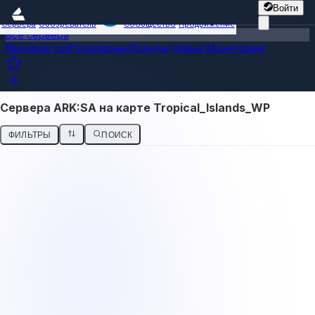
Войти
Сервера
Обозреватель
Сообщество
Продвижение
Все сервера
Мировой топ
Популярные
Тренды
Новые
Мониторинг
Сервера ARK:SA на карте Tropical_Islands_WP
ФИЛЬТРЫ
ПОИСК