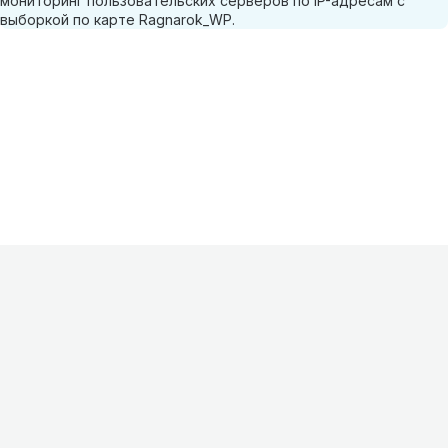
мониторинг пользовательских серверов по IP-адресам с
выборкой по карте Ragnarok_WP.
Информация
О проекте
Контакты
FAQ
Реклама
Для
хостингов
Партнеры
Оферта
Конфиденциальность
Условия
использования
©
2026
Лагнетик
.
Все права защищены
.