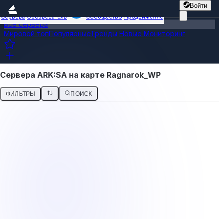
Войти
Сервера
Обозреватель
Сообщество
Продвижение
Все сервера
Мировой топ
Популярные
Тренды
Новые
Мониторинг
Сервера ARK:SA на карте Ragnarok_WP
ФИЛЬТРЫ
ПОИСК