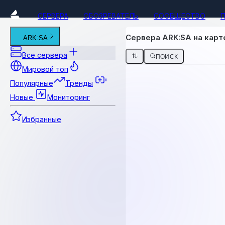
СЕРВЕРА
ОБОЗРЕВАТЕЛЬ
СООБЩЕСТВО
Сервера ARK:SA на карт
ARK:SA
Все сервера
ПОИСК
Мировой топ
Популярные
Тренды
Новые
Мониторинг
Избранные