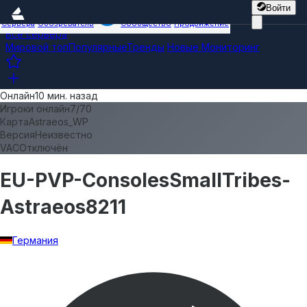
Войти
Сервера
Обозреватель
Сообщество
Продвижение
Все сервера
Мировой топ
Популярные
Тренды
Новые
Мониторинг
Онлайн
10 мин. назад
Игроки онлайн
7
/
70
Карта
Astraeos_WP
Версия
Неизвестно
VAC
Отключён
EU-PVP-ConsolesSmallTribes-
Astraeos8211
Германия