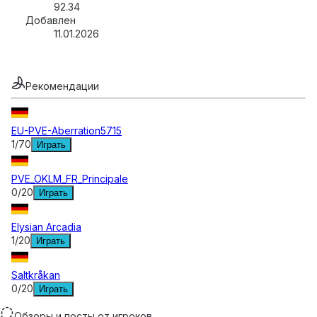
92.34
Добавлен
11.01.2026
Рекомендации
EU-PVE-Aberration5715
1
/
70
Играть
PVE_OKLM_FR_Principale
0
/
20
Играть
Elysian Arcadia
1
/
20
Играть
Saltkråkan
0
/
20
Играть
Обзоры и посты от игроков