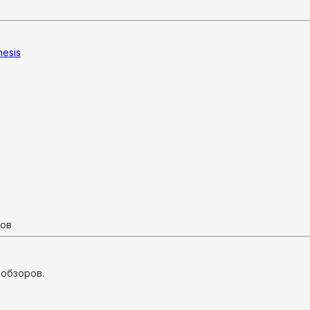
nesis
ков
 обзоров.