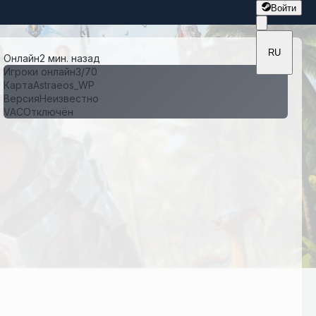
Войти
RU
Онлайн
2 мин. назад
Игроки онлайн
3
/
70
Карта
Astraeos_WP
Версия
Неизвестно
VAC
Отключён