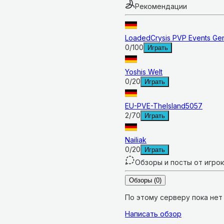
Рекомендации
LoadedCrysis PVP Events Ge
0
/
100
Играть
Yoshis Welt
0
/
20
Играть
EU-PVE-TheIsland5057
2
/
70
Играть
Nailiak
0
/
20
Играть
Обзоры и посты от игро
Обзоры
(0)
По этому серверу пока нет
Написать обзор