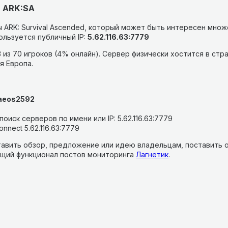
в ARK:SA
 ARK: Survival Ascended, который может быть интересен множ
льзуется публичный IP:
5.62.116.63:7779
 из 70 игроков (4% онлайн).
Сервер физически хостится в стр
я Европа.
raeos2592
оиск серверов по имени или IP: 5.62.116.63:7779
nnect 5.62.116.63:7779
авить обзор, предложение или идею владельцам, поставить о
щий функционал постов мониторинга
Лагнетик
.