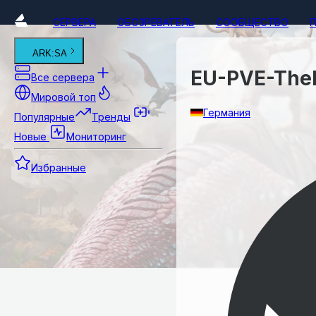
СЕРВЕРА
ОБОЗРЕВАТЕЛЬ
СООБЩЕСТВО
ARK:SA
EU-PVE-TheI
Все сервера
Мировой топ
Германия
Популярные
Тренды
Новые
Мониторинг
Избранные