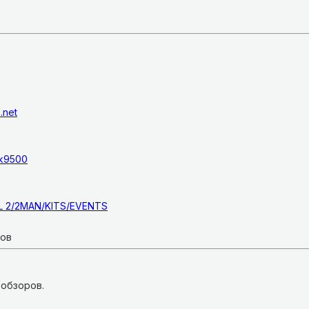
.net
ok9500
L 2/2MAN/KITS/EVENTS
ков
 обзоров.