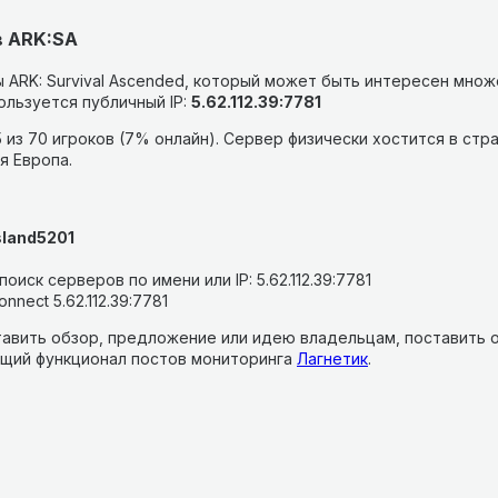
в ARK:SA
 ARK: Survival Ascended, который может быть интересен множ
льзуется публичный IP:
5.62.112.39:7781
 из 70 игроков (7% онлайн).
Сервер физически хостится в стр
я Европа.
sland5201
оиск серверов по имени или IP: 5.62.112.39:7781
nnect 5.62.112.39:7781
авить обзор, предложение или идею владельцам, поставить о
щий функционал постов мониторинга
Лагнетик
.