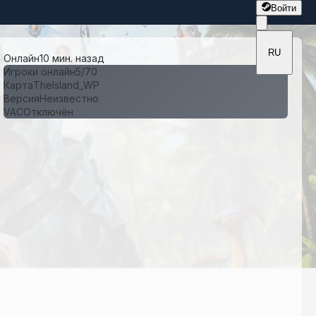
Войти
RU
Онлайн
10 мин. назад
Игроки онлайн
5
/
70
Карта
TheIsland_WP
Версия
Неизвестно
VAC
Отключён