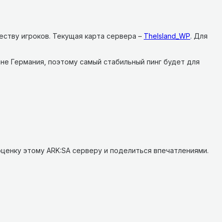
еству игроков.
Текущая карта сервера –
TheIsland_WP
.
Для
ане Германия, поэтому самый стабильный пинг будет для
ценку этому ARK:SA серверу и поделиться впечатлениями.