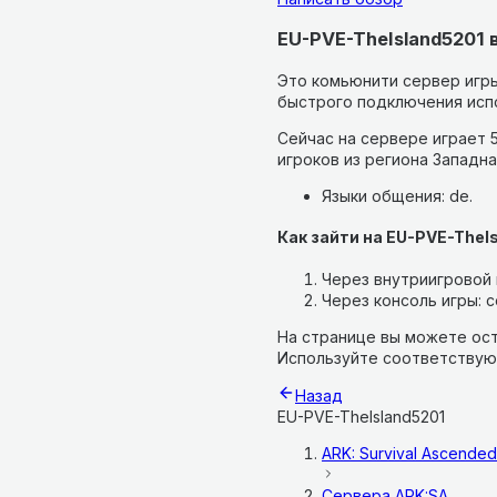
EU-PVE-TheIsland5201 
Это комьюнити сервер игры
быстрого подключения испо
Сейчас на сервере играет 5
игроков из региона Западна
Языки общения: de.
Как зайти на EU-PVE-TheI
Через внутриигровой п
Через консоль игры: co
На странице вы можете ост
Используйте соответствую
Назад
EU-PVE-TheIsland5201
ARK: Survival Ascended
Сервера
ARK:SA