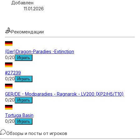
Добавлен
11.01.2026
Рекомендации
(Ger)Dragon-Paradies -Extinction
0
/
20
Играть
#27239
0
/
20
Играть
GER/DE - Modparadies - Ragnarok - LV200 (XP2/H5/T10)
0
/
20
Играть
Tortuga Basin
0
/
20
Играть
Обзоры и посты от игроков