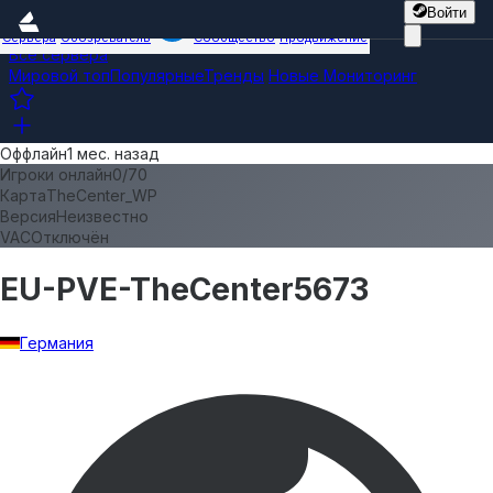
Войти
Сервера
Обозреватель
Сообщество
Продвижение
Все сервера
Мировой топ
Популярные
Тренды
Новые
Мониторинг
Оффлайн
1 мес. назад
Игроки онлайн
0
/
70
Карта
TheCenter_WP
Версия
Неизвестно
VAC
Отключён
EU-PVE-TheCenter5673
Германия